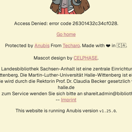
Access Denied: error code 26301432c34cf028.
Go home
Protected by
Anubis
From
Techaro
. Made with ❤️ in 🇨🇦.
Mascot design by
CELPHASE
.
d Landesbibliothek Sachsen-Anhalt ist eine zentrale Einrichtu
ttenberg. Die Martin-Luther-Universität Halle-Wittenberg ist 
ie wird durch die Rektorin Prof. Dr. Claudia Becker gesetzlich
halle.de
 zum Service wenden Sie sich bitte an shareit.admin@biblioth
--
Imprint
This website is running Anubis version
.
v1.25.0